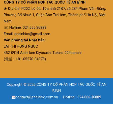
CÔNG TY CỔ PHẦN HỢP TÁC QUỐC TẾ AN BÌNH
❀ Địa Chỉ: P202, Lô 02, Tòa nhà 21B7, số 234 Phạm Văn Đồng,
Phường Cổ Nhuế 1, Quận Bắc Từ Liêm, Thành phố Hà Nội, Việt
Nam
☏ Hotline: 024.666.36889
Email: anbinhics@gmail.com
Văn phòng tại Nhật bản:
LAI THI HONG NGOC
452-0914 Aichi ken Kiyosushi Tokino 224banchi
(電話：+81-05270-04978)
Copyright © 2026
CÔNG TY CỔ PHẦN HỢP TÁC QUỐC TẾ AN
BÌNH
contact@anbinhic.com.vn
Hotline : 024.666.36889